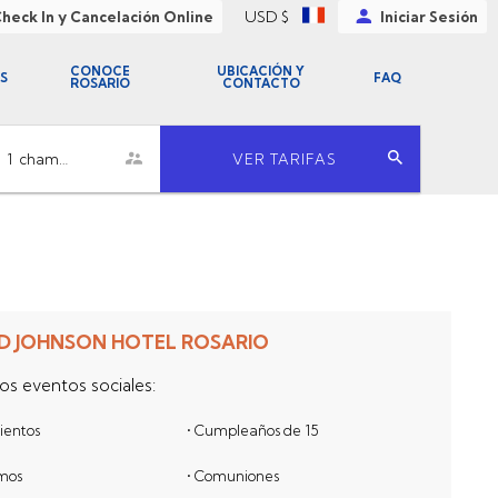
USD $
heck In y Cancelación Online
Iniciar Sesión
CONOCE
UBICACIÓN Y
S
FAQ
ROSARIO
CONTACTO
1
chambre
VER TARIFAS
D JOHNSON HOTEL ROSARIO
os eventos sociales:
ientos
• Cumpleaños de 15
smos
• Comuniones