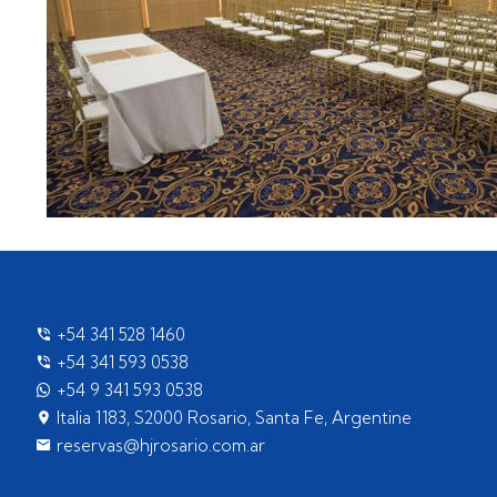
+54 341 528 1460
+54 341 593 0538
+54 9 341 593 0538
Italia 1183, S2000 Rosario, Santa Fe, Argentine
reservas@hjrosario.com.ar