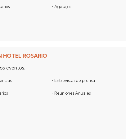
sarios
• Agasajos
 HOTEL ROSARIO
tos eventos:
rencias
• Entrevistas de prensa
arios
• Reuniones Anuales