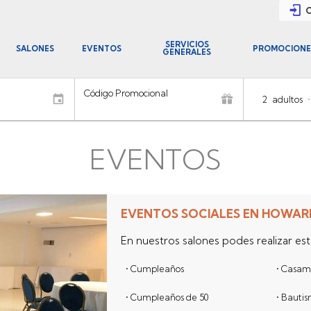
C
SERVICIOS
SALONES
EVENTOS
PROMOCIONE
GENERALES
Código Promocional
2
adultos
•
EVENTOS
EVENTOS SOCIALES EN HOWAR
En nuestros salones podes realizar est
• Cumpleaños
• Casam
• Cumpleaños de 50
• Bauti