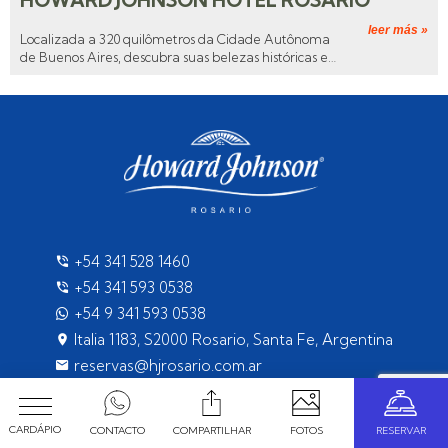
HOWARD JOHNSON HOTEL ROSARIO
leer más »
Localizada a 320 quilômetros da Cidade Autônoma
de Buenos Aires, descubra suas belezas históricas em
meio à agitada vida urbana. Parques, monumentos e
arquitetura centenária sabem brilhar diante do olhar
curioso dos visitantes.
+54 341 528 1460
+54 341 593 0538
+54 9 341 593 0538
Italia 1183, S2000 Rosario, Santa Fe, Argentina
reservas@hjrosario.com.ar
CARDÁPIO
CONTACTO
COMPARTILHAR
FOTOS
RESERVAR